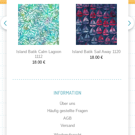
Island Batik Calm Lagoon
Island Batik Sail Away 1120
Is
1112
18.00 €
18.00 €
INFORMATION
Über uns
Häufig gestellte Fragen
AGB
Versand
Wiederrufsrecht