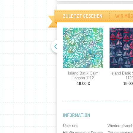
ZULETZT GESEHEN
WIR MÖG
Island Batik Calm
Island Batik
Lagoon 1112
112
18.00 €
18.00
INFORMATION
Über uns
Wiederrufsrech
Häufig gestellte Fragen
Datenschutzer