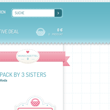
REN
SUCHE
0 €
TIVE DEAL
0
PRODUKT
WUNSCHZETTEL
0
ACK BY 3 SISTERS
 Moda