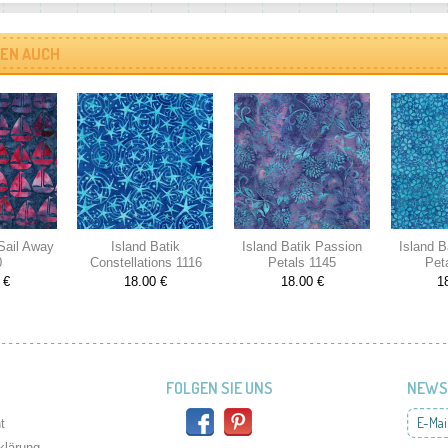
EN AUCH
 Sail Away
Island Batik
Island Batik Passion
Island B
0
Constellations 1116
Petals 1145
Pet
 €
18.00 €
18.00 €
1
FOLGEN SIE UNS
NEWS
E-Mai
t
klärung