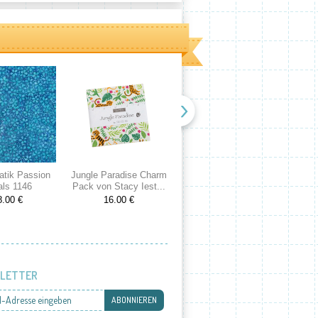
atik Passion
Jungle Paradise Charm
Cranberries and Cream
Spri
als 1146
Pack von Stacy Iest...
Charm Pack von 3...
Cake
8.00 €
16.00 €
16.00 €
LETTER
l-Adresse eingeben
ABONNIEREN