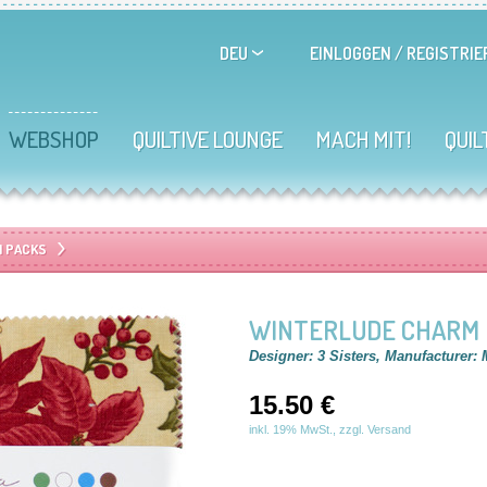
EINLOGGEN
/
REGISTRIE
DEU
WEBSHOP
QUILTIVE LOUNGE
MACH MIT!
QUIL
 PACKS
WINTERLUDE CHARM P
Designer: 3 Sisters, Manufacturer:
15.50 €
inkl. 19% MwSt., zzgl. Versand