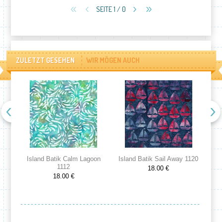
SEITE 1 / 0
ZULETZT GESEHEN
WIR MÖGEN AUCH
Island Batik Calm Lagoon
Island Batik Sail Away 1120
Is
1112
18.00 €
18.00 €