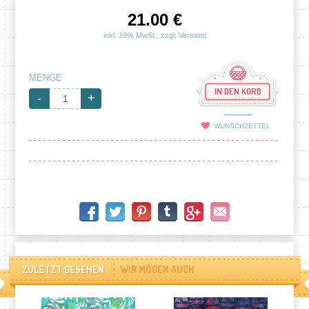
21.00 €
inkl. 19% MwSt., zzgl. Versand
MENGE
IN DEN KORB
-
+
WUNSCHZETTEL
ZULETZT GESEHEN
WIR MÖGEN AUCH