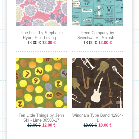
True Luck by Stephanie
Feed Company by
Ryan, Pink Loving...
Sweetwater - Splash...
18.00 €
13.00 €
18.00 €
12.00 €
Ten Little Things by Jenn
Windham Type Band 41964-
Ski - Lime 30503-17
1
18.00 €
12.00 €
18.00 €
10.00 €