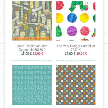
Road Trippin von Terri
The Very Hungry Caterpillar
Degenkolb 50630-2
7232-X
18.00 €
14.00 €
17.00 €
10.00 €