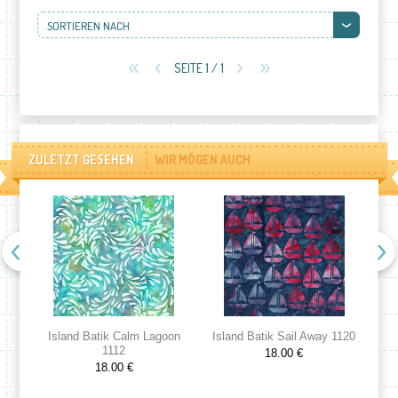
SORTIEREN NACH
SEITE 1 / 1
ZULETZT GESEHEN
WIR MÖGEN AUCH
Island Batik Calm Lagoon
Island Batik Sail Away 1120
Is
1112
18.00 €
18.00 €