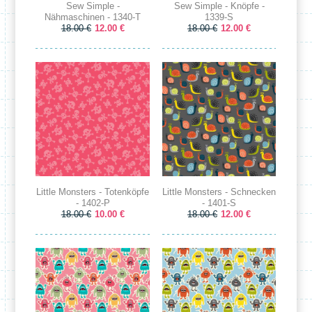
Sew Simple -
Sew Simple - Knöpfe -
Nähmaschinen - 1340-T
1339-S
18.00 €
12.00 €
18.00 €
12.00 €
Little Monsters - Totenköpfe
Little Monsters - Schnecken
- 1402-P
- 1401-S
18.00 €
10.00 €
18.00 €
12.00 €