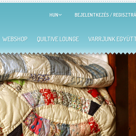
BEJELENTKEZÉS
/
REGISZTRÁ
HUN
WEBSHOP
QUILTIVE LOUNGE
VARRJUNK EGYÜT