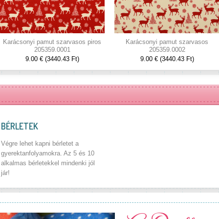
Karácsonyi pamut szarvasos piros
Karácsonyi pamut szarvasos
205359.0001
205359.0002
9.00 € (3440.43 Ft)
9.00 € (3440.43 Ft)
BÉRLETEK
Végre lehet kapni bérletet a
gyerektanfolyamokra. Az 5 és 10
alkalmas bérletekkel mindenki jól
jár!