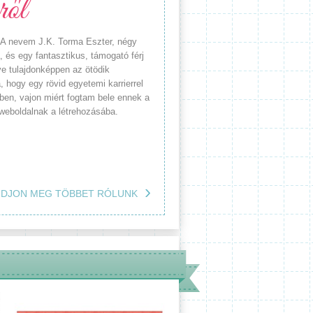
ről
. A nevem J.K. Torma Eszter, négy
 és egy fantasztikus, támogató férj
ve tulajdonképpen az ötödik
 hogy egy rövid egyetemi karrierrel
en, vajon miért fogtam bele ennek a
ó weboldalnak a létrehozásába.
DJON MEG TÖBBET RÓLUNK