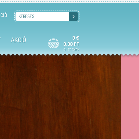
CIÓ
KERESÉS
0 €
T
AKCIÓ
0.00 FT
0
TERMÉK