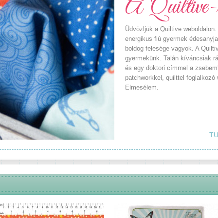
A Quiltive-
Üdvözljük a Quiltive weboldalon
energikus fiú gyermek édesanyja,
boldog felesége vagyok. A Quilti
gyermekünk. Talán kíváncsiak rá,
és egy doktori címmel a zsebemb
patchworkkel, quilttel foglalkoz
Elmesélem.
TU