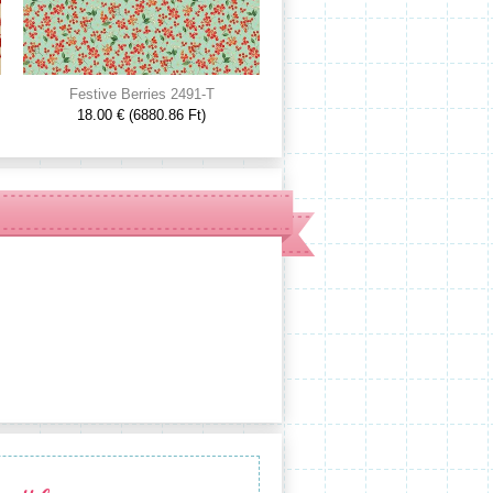
Festive Berries 2491-T
Waffelpiké virágos 207354.00
18.00 € (6880.86 Ft)
9.00 € (3440.43 Ft)