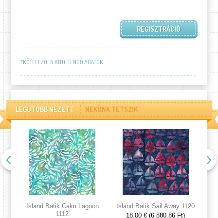
*KÖTELEZŐEN KITÖLTENDŐ ADATOK
LEGUTÓBB NÉZETT
NEKÜNK TETSZIK
Island Batik Calm Lagoon
Island Batik Sail Away 1120
Is
1112
18.00 € (6 880.86 Ft)