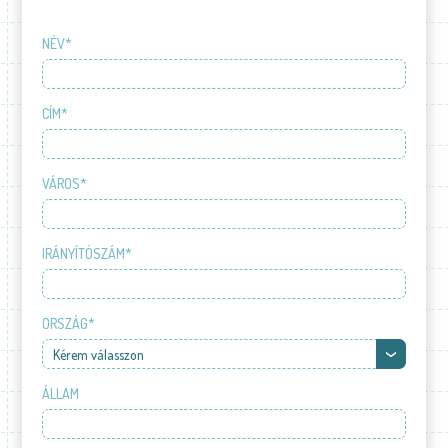
NÉV*
CÍM*
VÁROS*
IRÁNYÍTÓSZÁM*
ORSZÁG*
Kérem válasszon
ÁLLAM