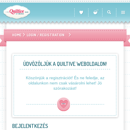
0
HOME
LOGIN / REGISTRATION
ÜDVÖZÖLJÜK A QUILTIVE WEBOLDALON!
Köszönjük a regisztrációt! És ne feledje, az
oldalunkon nem csak vásárolni lehet! Jó
szórakozást!
BEJELENTKEZÉS