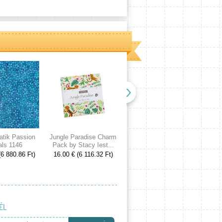
atik Passion
Jungle Paradise Charm
Cranberries and Cream
Spri
als 1146
Pack by Stacy Iest...
Charm Pack by 3...
Cake
(6 880.86 Ft)
16.00 € (6 116.32 Ft)
16.00 € (6 116.32 Ft)
53.00
ÉL