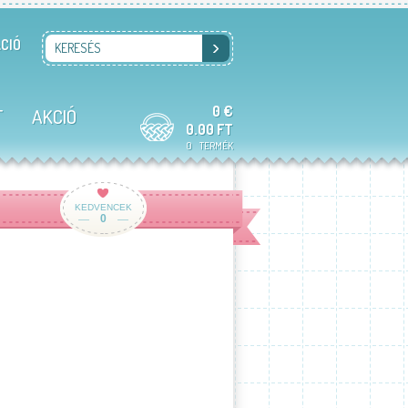
CIÓ
KERESÉS
0 €
T
AKCIÓ
0.00 FT
0
TERMÉK
KEDVENCEK
0