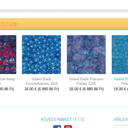
TETSZIK
 Sail Away
Island Batik
Island Batik Passion
Island B
0
Constellations 1116
Petals 1145
Pet
80.86 Ft)
18.00 € (6 880.86 Ft)
18.00 € (6 880.86 Ft)
18.00 € 
KÖVESS MINKET ITT IS
HÍRLEV