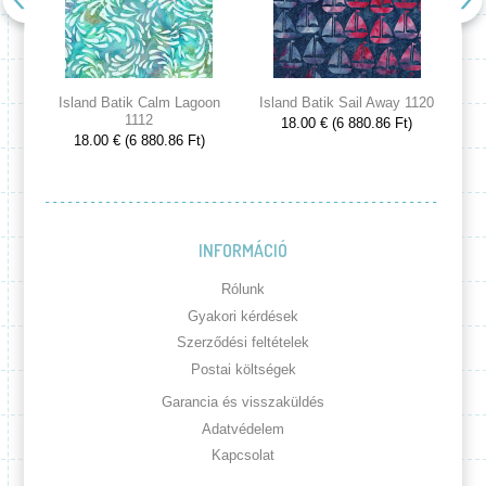
Island Batik Calm Lagoon
Island Batik Sail Away 1120
Is
1112
18.00 € (6 880.86 Ft)
18.00 € (6 880.86 Ft)
INFORMÁCIÓ
Rólunk
Gyakori kérdések
Szerződési feltételek
Postai költségek
Garancia és visszaküldés
Adatvédelem
Kapcsolat