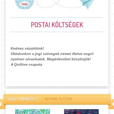
POSTAI KÖLTSÉGEK
Kedves vásárlóink!
Oldalunkon a jogi szövegek német illetve angol
nyelven olvashatók. Megértésüket köszönjük!
A Quiltive csapata
LEGUTÓBB NÉZETT
NEKÜNK TETSZIK