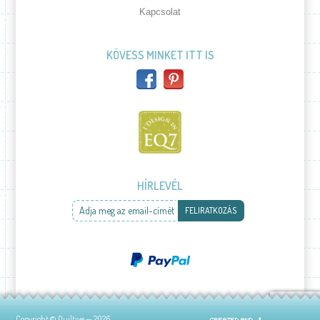
Kapcsolat
KÖVESS MINKET ITT IS
HÍRLEVÉL
Adja meg az email-címét
FELIRATKOZÁS
Copyright © Quiltive — 2026