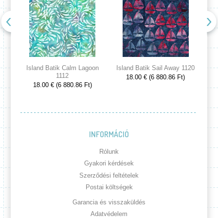
Island Batik Calm Lagoon
Island Batik Sail Away 1120
Is
1112
18.00 € (6 880.86 Ft)
18.00 € (6 880.86 Ft)
INFORMÁCIÓ
Rólunk
Gyakori kérdések
Szerződési feltételek
Postai költségek
Garancia és visszaküldés
Adatvédelem