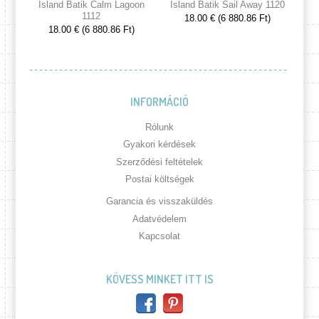
Island Batik Calm Lagoon
Island Batik Sail Away 1120
Is
1112
18.00 € (6 880.86 Ft)
18.00 € (6 880.86 Ft)
INFORMÁCIÓ
Rólunk
Gyakori kérdések
Szerződési feltételek
Postai költségek
Garancia és visszaküldés
Adatvédelem
Kapcsolat
KÖVESS MINKET ITT IS