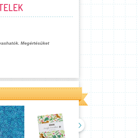
TELEK
lvashatók. Megértésüket