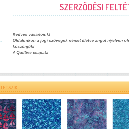
SZERZŐDÉSI FELTÉ
Kedves vásárlóink!
Oldalunkon a jogi szövegek német illetve angol nyelven o
köszönjük!
A Quiltive csapata
TETSZIK