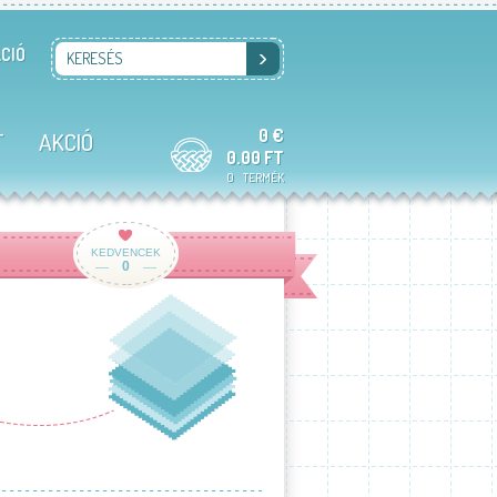
CIÓ
KERESÉS
0 €
T
AKCIÓ
0.00 FT
0
TERMÉK
KEDVENCEK
0