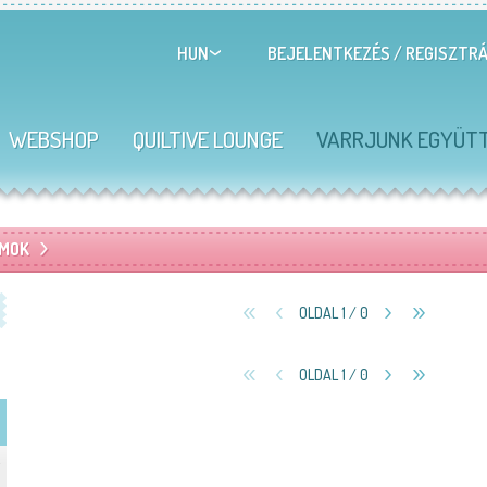
BEJELENTKEZÉS
/
REGISZTRÁ
HUN
WEBSHOP
QUILTIVE LOUNGE
VARRJUNK EGYÜT
MOK
OLDAL 1 / 0
OLDAL 1 / 0