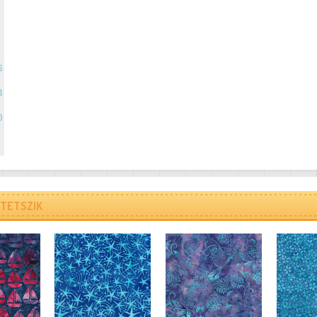
6
3
0
TETSZIK