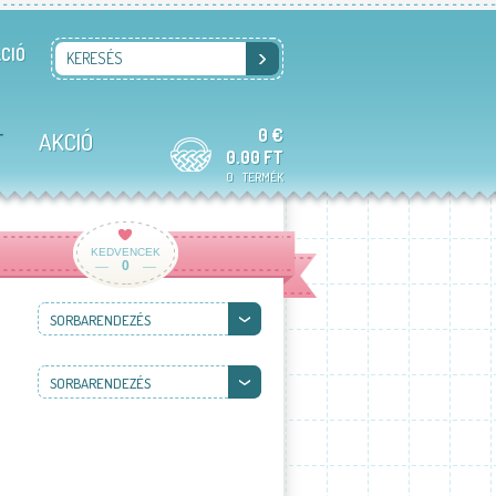
CIÓ
KERESÉS
0 €
T
AKCIÓ
0.00 FT
0
TERMÉK
KEDVENCEK
0
SORBARENDEZÉS
SORBARENDEZÉS