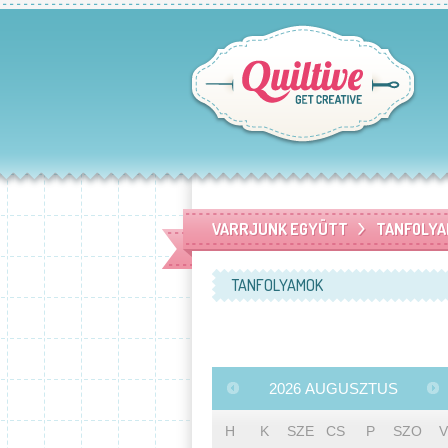
VARRJUNK EGYÜTT
TANFOLYA
TANFOLYAMOK
2026
AUGUSZTUS
H
K
SZE
CS
P
SZO
V