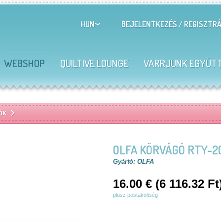
BEJELENTKEZÉS
/
REGISZTRÁ
HUN
WEBSHOP
QUILTIVE LOUNGE
VARRJUNK EGYÜT
ÓK
OLFA KÖRVÁGÓ RTY-2
Gyártó: OLFA
16.00 € (6 116.32 Ft
plusz postaköltség