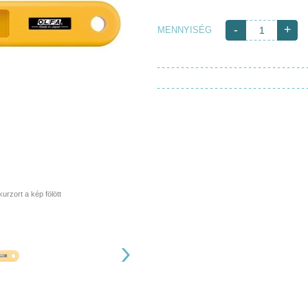
-
+
MENNYISÉG
rzort a kép fölött