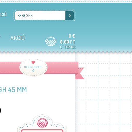
CIÓ
KERESÉS
0 €
T
AKCIÓ
0.00 FT
0
TERMÉK
KEDVENCEK
0
GH 45 MM
)