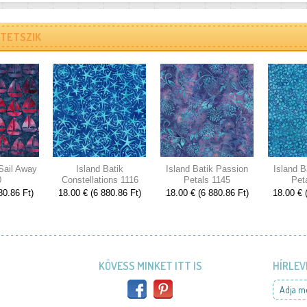
TETSZIK
 Sail Away
Island Batik
Island Batik Passion
Island B
0
Constellations 1116
Petals 1145
Pet
80.86 Ft)
18.00 € (6 880.86 Ft)
18.00 € (6 880.86 Ft)
18.00 € 
KÖVESS MINKET ITT IS
HÍRLEV
Adja m