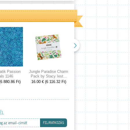
atik Passion
Jungle Paradise Charm
Cranberries and Cream
Spri
als 1146
Pack by Stacy Iest...
Charm Pack by 3...
Cake
(6 880.86 Ft)
16.00 € (6 116.32 Ft)
16.00 € (6 116.32 Ft)
53.00
ÉL
eg az email-címét
FELIRATKOZÁS