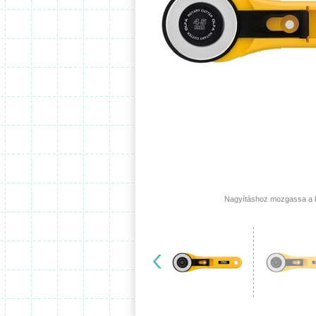
Nagyításhoz mozgassa a ku