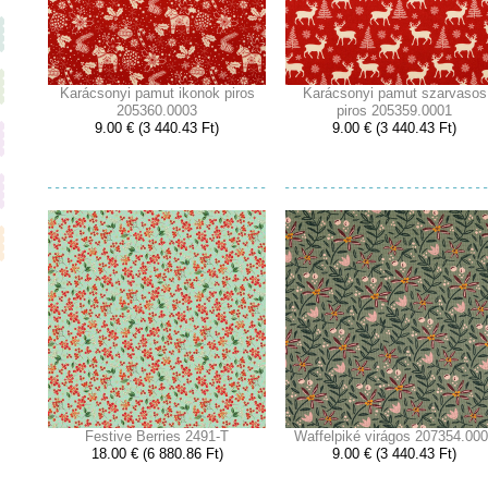
Karácsonyi pamut ikonok piros
Karácsonyi pamut szarvasos
205360.0003
piros 205359.0001
9.00 € (3 440.43 Ft)
9.00 € (3 440.43 Ft)
Festive Berries 2491-T
Waffelpiké virágos 207354.00
18.00 € (6 880.86 Ft)
9.00 € (3 440.43 Ft)