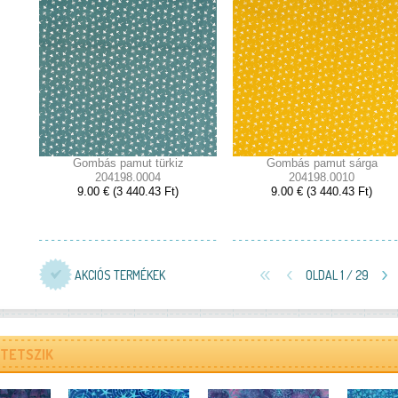
Gombás pamut türkiz
Gombás pamut sárga
204198.0004
204198.0010
9.00 € (3 440.43 Ft)
9.00 € (3 440.43 Ft)
AKCIÓS TERMÉKEK
OLDAL 1 / 29
TETSZIK