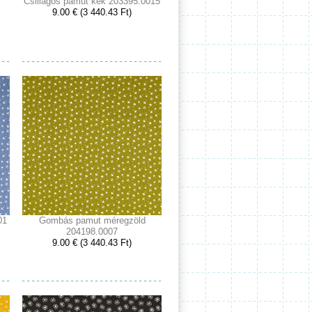
Csillagos pamut kék 203395.0015
9.00 € (3 440.43 Ft)
01
Gombás pamut méregzöld
204198.0007
9.00 € (3 440.43 Ft)