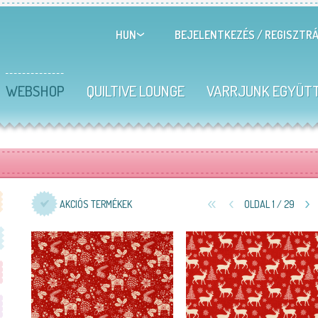
BEJELENTKEZÉS
/
REGISZTRÁ
HUN
WEBSHOP
QUILTIVE LOUNGE
VARRJUNK EGYÜT
AKCIÓS TERMÉKEK
OLDAL 1 / 29