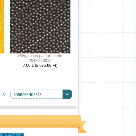
Pitypangos pamut fekete
204200.0013
7.00 € (2 675.89 Ft)
SORBARENDEZÉS