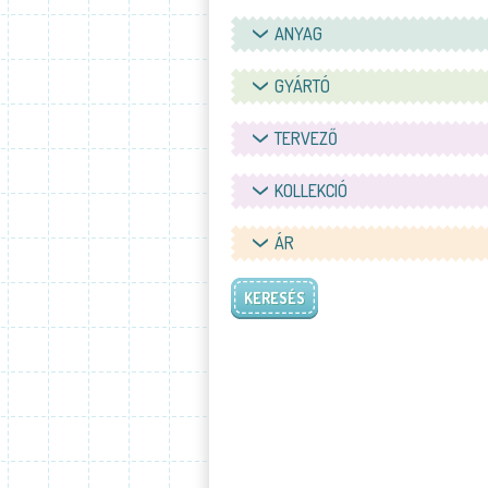
ANYAG
GYÁRTÓ
TERVEZŐ
KOLLEKCIÓ
ÁR
KERESÉS