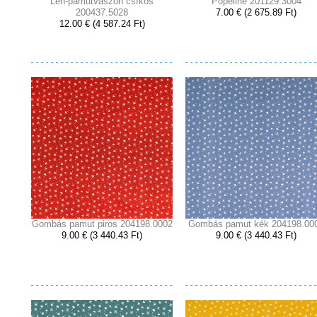
Len-pamutvászon csíkos
Popeline 201129.3004
200437.5028
7.00 € (2 675.89 Ft)
12.00 € (4 587.24 Ft)
Gombás pamut piros 204198.0002
Gombás pamut kék 204198.00
9.00 € (3 440.43 Ft)
9.00 € (3 440.43 Ft)