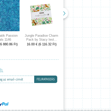
atik Passion
Jungle Paradise Charm
Cranberries and Cream
Spri
als 1146
Pack by Stacy Iest...
Charm Pack by 3...
Cake
(6 880.86 Ft)
16.00 € (6 116.32 Ft)
16.00 € (6 116.32 Ft)
53.00
ÉL
eg az email-címét
FELIRATKOZÁS