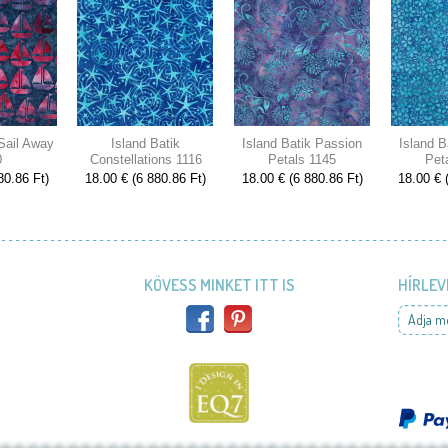
 Sail Away
Island Batik
Island Batik Passion
Island B
0
Constellations 1116
Petals 1145
Pet
80.86 Ft)
18.00 € (6 880.86 Ft)
18.00 € (6 880.86 Ft)
18.00 € 
KÖVESS MINKET ITT IS
HÍRLEV
Adja m