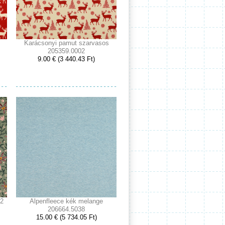
Karácsonyi pamut szarvasos
205359.0002
9.00 € (3 440.43 Ft)
02
Alpenfleece kék melange
206664.5038
15.00 € (5 734.05 Ft)