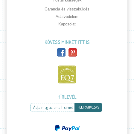
Postai költségek
Garancia és visszaküldés
Adatvédelem
Kapcsolat
KÖVESS MINKET ITT IS
HÍRLEVÉL
Adja meg az email-címét
FELIRATKOZÁS