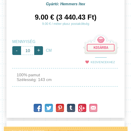
Gyártó: Hemmers Itex
9.00 € (3 440.43 Ft)
9.00 € / méter plusz postaköltség
MENNYISÉG
KOSÁRBA
-
+
CM
KEDVENCEKHEZ
100% pamut
Szélesség: 143 cm