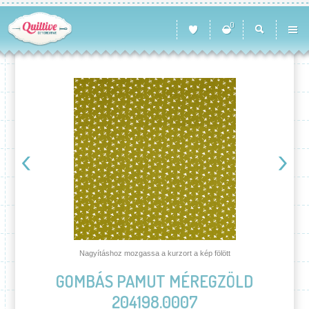
0
Nagyításhoz mozgassa a kurzort a kép fölött
GOMBÁS PAMUT MÉREGZÖLD
204198.0007