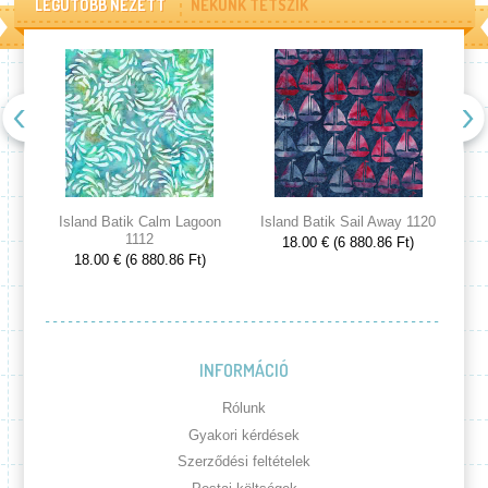
LEGUTÓBB NÉZETT
NEKÜNK TETSZIK
Island Batik Calm Lagoon
Island Batik Sail Away 1120
Is
1112
18.00 € (6 880.86 Ft)
18.00 € (6 880.86 Ft)
INFORMÁCIÓ
Rólunk
Gyakori kérdések
Szerződési feltételek