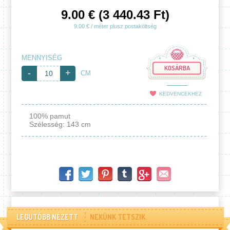
9.00 € (3 440.43 Ft)
9.00 € / méter plusz postaköltség
MENNYISÉG
KOSÁRBA
-
+
CM
KEDVENCEKHEZ
100% pamut
Szélesség: 143 cm
LEGUTÓBB NÉZETT
NEKÜNK TETSZIK