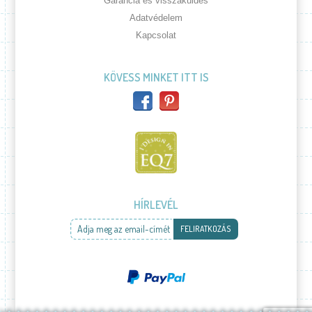
Garancia és visszaküldés
Adatvédelem
Kapcsolat
KÖVESS MINKET ITT IS
HÍRLEVÉL
Adja meg az email-címét
FELIRATKOZÁS