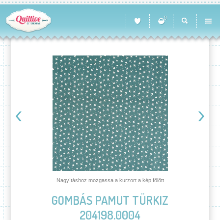
0
Nagyításhoz mozgassa a kurzort a kép fölött
GOMBÁS PAMUT TÜRKIZ
204198.0004