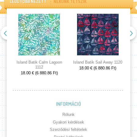
LEGUTÓBB NÉZETT
NEKÜNK TETSZIK
Island Batik Calm Lagoon
Island Batik Sail Away 1120
Is
1112
18.00 € (6 880.86 Ft)
18.00 € (6 880.86 Ft)
INFORMÁCIÓ
Rólunk
Gyakori kérdések
Szerződési feltételek