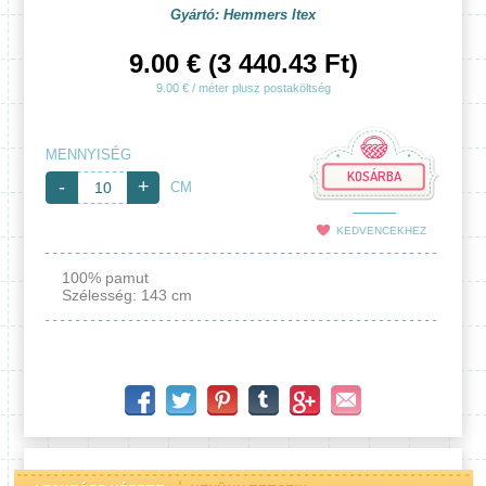
Gyártó: Hemmers Itex
9.00 € (3 440.43 Ft)
9.00 € / méter plusz postaköltség
MENNYISÉG
KOSÁRBA
-
+
CM
KEDVENCEKHEZ
100% pamut
Szélesség: 143 cm