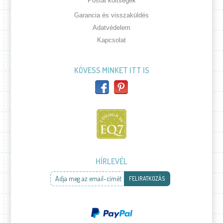
Postai költségek
Garancia és visszaküldés
Adatvédelem
Kapcsolat
KÖVESS MINKET ITT IS
HÍRLEVÉL
Adja meg az email-címét
FELIRATKOZÁS