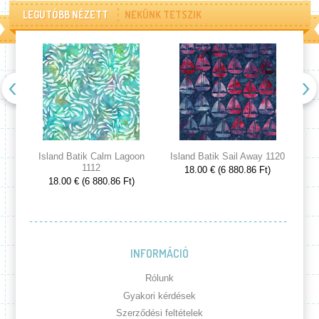
LEGUTÓBB NÉZETT
NEKÜNK TETSZIK
Island Batik Calm Lagoon
Island Batik Sail Away 1120
Is
1112
18.00 € (6 880.86 Ft)
18.00 € (6 880.86 Ft)
INFORMÁCIÓ
Rólunk
Gyakori kérdések
Szerződési feltételek