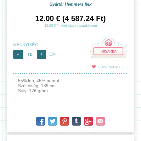
Gyártó: Hemmers Itex
12.00 € (4 587.24 Ft)
12.00 € / méter plusz postaköltség
MENNYISÉG
KOSÁRBA
-
+
CM
KEDVENCEKHEZ
55% len, 45% pamut
Szélesség: 139 cm
Súly: 176 g/nm