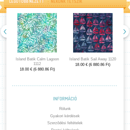
LEGUTÓBB NÉZETT
NEKÜNK TETSZIK
Island Batik Calm Lagoon
Island Batik Sail Away 1120
Is
1112
18.00 € (6 880.86 Ft)
18.00 € (6 880.86 Ft)
INFORMÁCIÓ
Rólunk
Gyakori kérdések
Szerződési feltételek