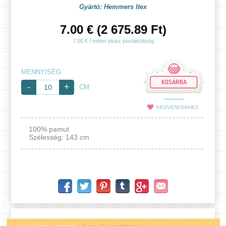
Gyártó: Hemmers Itex
7.00 € (2 675.89 Ft)
7.00 € / méter plusz postaköltség
MENNYISÉG
KOSÁRBA
-
+
CM
KEDVENCEKHEZ
100% pamut
Szélesség: 143 cm