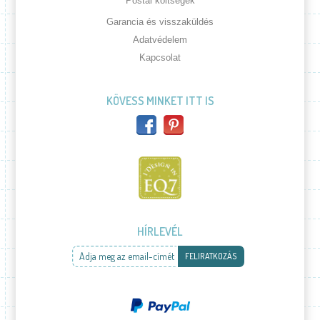
Postai költségek
Garancia és visszaküldés
Adatvédelem
Kapcsolat
KÖVESS MINKET ITT IS
HÍRLEVÉL
Adja meg az email-címét
FELIRATKOZÁS