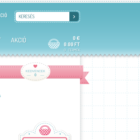
CIÓ
KERESÉS
0 €
T
AKCIÓ
0.00 FT
0
TERMÉK
KEDVENCEK
0
4