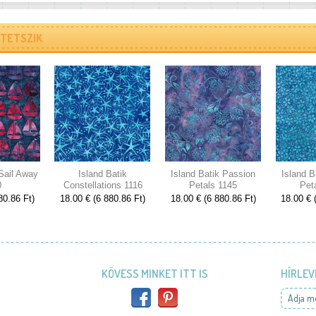
TETSZIK
 Sail Away
Island Batik
Island Batik Passion
Island B
0
Constellations 1116
Petals 1145
Pet
80.86 Ft)
18.00 € (6 880.86 Ft)
18.00 € (6 880.86 Ft)
18.00 € 
KÖVESS MINKET ITT IS
HÍRLEV
Adja m