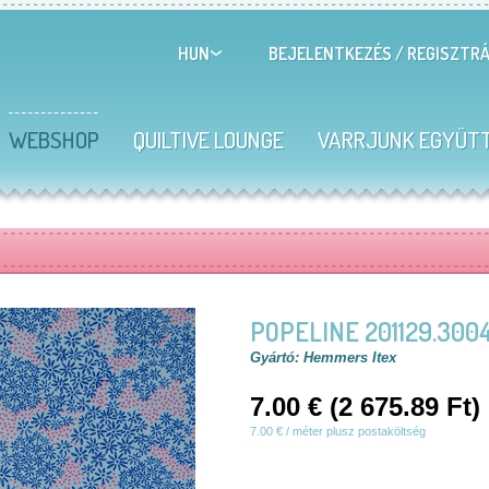
BEJELENTKEZÉS
/
REGISZTRÁ
HUN
WEBSHOP
QUILTIVE LOUNGE
VARRJUNK EGYÜT
POPELINE 201129.300
Gyártó: Hemmers Itex
7.00 € (2 675.89 Ft)
7.00 € / méter plusz postaköltség