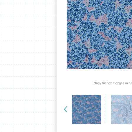
Nagyításhoz mozgassa a ku