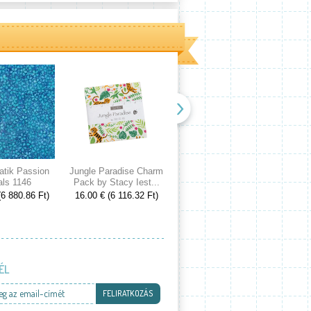
atik Passion
Jungle Paradise Charm
Cranberries and Cream
Spri
als 1146
Pack by Stacy Iest...
Charm Pack by 3...
Cake
(6 880.86 Ft)
16.00 € (6 116.32 Ft)
16.00 € (6 116.32 Ft)
53.00
ÉL
eg az email-címét
FELIRATKOZÁS