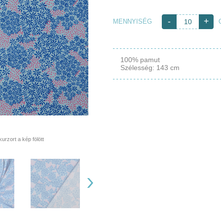
-
+
MENNYISÉG
100% pamut
Szélesség: 143 cm
rzort a kép fölött