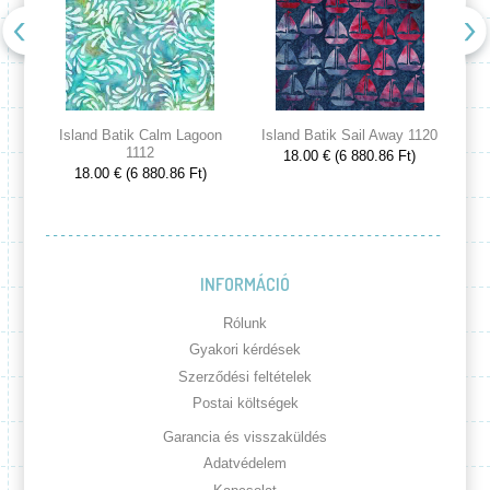
Island Batik Calm Lagoon
Island Batik Sail Away 1120
Is
1112
18.00 € (6 880.86 Ft)
18.00 € (6 880.86 Ft)
INFORMÁCIÓ
Rólunk
Gyakori kérdések
Szerződési feltételek
Postai költségek
Garancia és visszaküldés
Adatvédelem