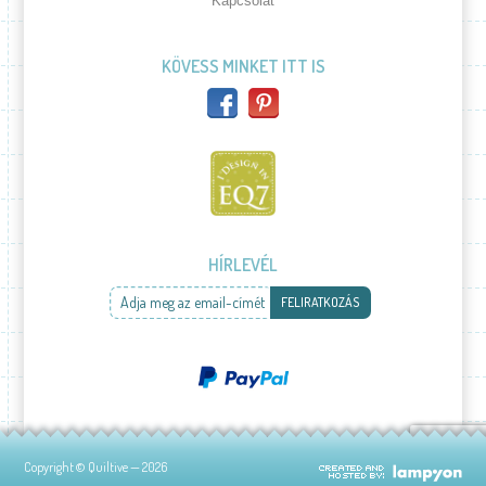
Kapcsolat
KÖVESS MINKET ITT IS
HÍRLEVÉL
Adja meg az email-címét
FELIRATKOZÁS
Copyright © Quiltive — 2026